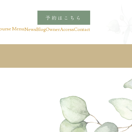
予約はこちら
ourse Menu
News
Blog
Owner
Access
Contact